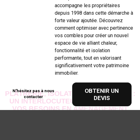
accompagne les propriétaires
depuis 1998 dans cette démarche à
forte valeur ajoutée. Découvrez
comment optimiser avec pertinence
vos combles pour créer un nouvel
espace de vie alliant chaleur,
fonctionnalité et isolation
performante, tout en valorisant
significativement votre patrimoine
immobilier.
OBTENIR UN
N'hésitez pas à nous
PLÂTRERIE, ISOLATION, MENUISERIE :
contacter
DEVIS
UN INTERLOCUTEUR UNIQUE POUR
VOS BESOINS EN AMÉNAGEMENT
INTÉRIEUR